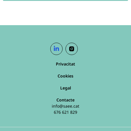
Privacitat
Cookies
Legal
Contacte
info@saee.cat
676 621 829